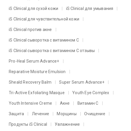
iS Clinical для сухой кожи
iS Clinical для умывания
iS Clinical для чувствительной кожи
iS Clinical против акне
iS Clinical сыворотка с витамином C
iS Clinical сыворотка с витамином C отзывы
Pro-Heal Serum Advance+
Reparative Moisture Emulsion
Sheald Recovery Balm
Super Serum Advance+
Tri-Active Exfoliating Masque
Youth Eye Complex
Youth Intensive Creme
Акне
Витамин C
Защита
Лечение
Морщины
Очищение
Продукты iS Clinical
Увлажнение