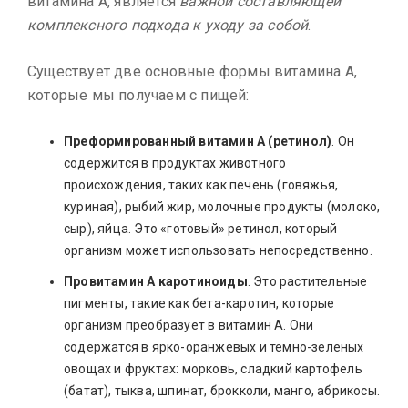
витамина А, является
важной составляющей
комплексного подхода к уходу за собой
.
Существует две основные формы витамина А,
которые мы получаем с пищей:
Преформированный витамин А
(ретинол)
. Он
содержится в продуктах животного
происхождения, таких как печень (говяжья,
куриная), рыбий жир, молочные продукты (молоко,
сыр), яйца. Это «готовый» ретинол, который
организм может использовать непосредственно.
Провитамин А каротиноиды
. Это растительные
пигменты, такие как бета-каротин, которые
организм преобразует в витамин А. Они
содержатся в ярко-оранжевых и темно-зеленых
овощах и фруктах: морковь, сладкий картофель
(батат), тыква, шпинат, брокколи, манго, абрикосы.