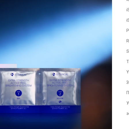
i
i
P
R
S
T
Y
З
П
У
э