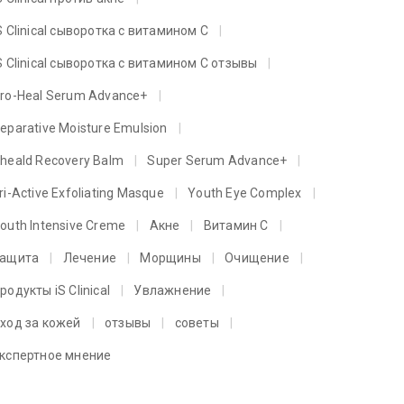
S Clinical сыворотка с витамином C
S Clinical сыворотка с витамином C отзывы
ro-Heal Serum Advance+
eparative Moisture Emulsion
heald Recovery Balm
Super Serum Advance+
ri-Active Exfoliating Masque
Youth Eye Complex
outh Intensive Creme
Акне
Витамин C
ащита
Лечение
Морщины
Очищение
родукты iS Clinical
Увлажнение
ход за кожей
отзывы
советы
кспертное мнение