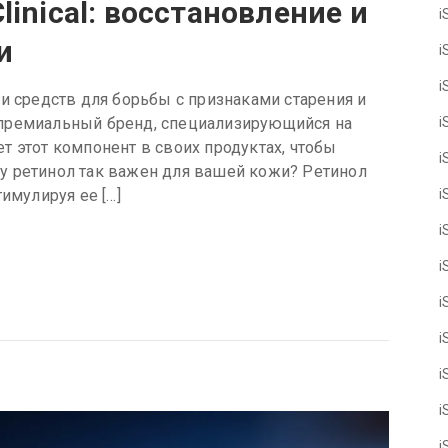
linical: восстановление и
i
и
i
i
и средств для борьбы с признаками старения и
i
l, премиальный бренд, специализирующийся на
т этот компонент в своих продуктах, чтобы
i
у ретинол так важен для вашей кожи? Ретинол
i
имулируя ее […]
i
i
i
i
i
i
i