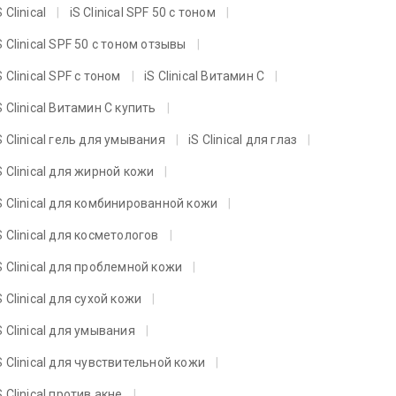
S Clinical
iS Clinical SPF 50 с тоном
S Clinical SPF 50 с тоном отзывы
S Clinical SPF с тоном
iS Clinical Витамин C
S Clinical Витамин C купить
S Clinical гель для умывания
iS Clinical для глаз
S Clinical для жирной кожи
S Clinical для комбинированной кожи
S Clinical для косметологов
S Clinical для проблемной кожи
S Clinical для сухой кожи
S Clinical для умывания
S Clinical для чувствительной кожи
S Clinical против акне