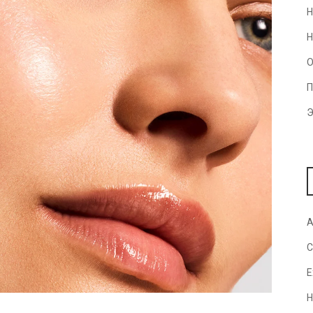
Н
Н
О
П
Э
A
C
E
H