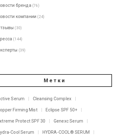
овости бренда
(76)
овости компании
(24)
тзывы
(30)
ресса
(144)
ксперты
(39)
Метки
ctive Serum
Cleansing Complex
opper Firming Mist
Eclipse SPF 50+
xtreme Protect SPF 30
Genexc Serum
ydra-Cool Serum
HYDRA-COOL® SERUM