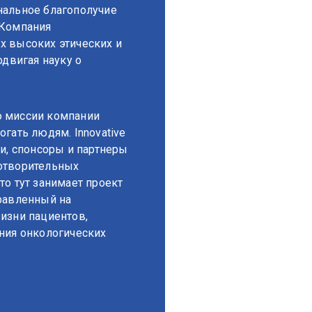
нальное благополучие
 Компания
х высоких этических и
одвигая науку о
 миссии компании
гать людям. Innovative
ли, спонсоры и партнеры
отворительных
то тут занимает проект
равленный на
изни пациентов,
ния онкологических