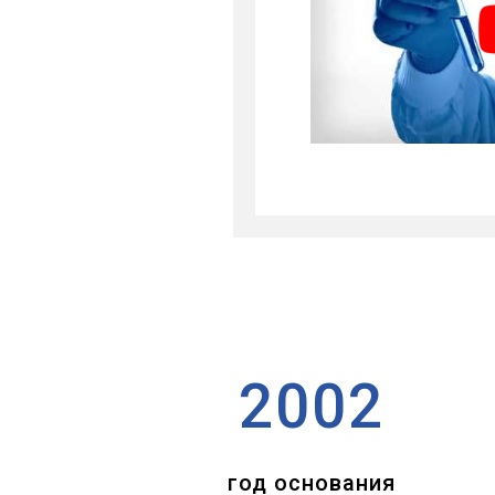
2002
год основания