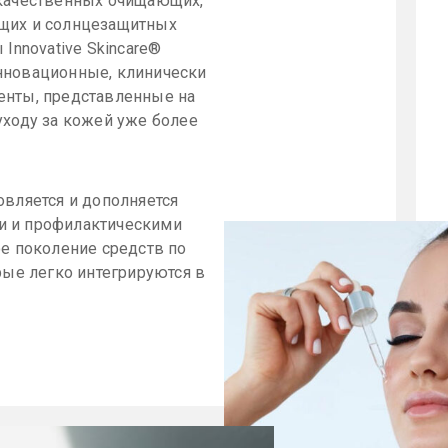
 качественных очищающих,
щих и солнцезащитных
 Innovative Skincare®
нновационные, клинически
енты, представленные на
уходу за кожей уже более
овляется и дополняется
 и профилактическими
ое поколение средств по
рые легко интегрируются в