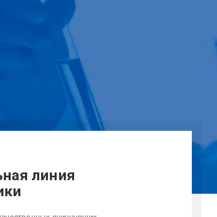
ьная линия
ики