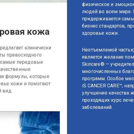
физическое и эмоцио
людей во всем мире.
придерживается самы
бизнес стандартов, пр
ровая кожа
здоровье кожи.
 предлагает клинически
Неотъемлемой частью
ты превосходного
является желание помо
т самые передовые
Skincare® — учредите
качественные
многочисленных благ
ая формулы, которые
программ. Особое мес
вье кожи и помогают
iS CANCER CARE™, нап
 вид.
улучшение качества ж
проходящих курс лече
заболеваний.