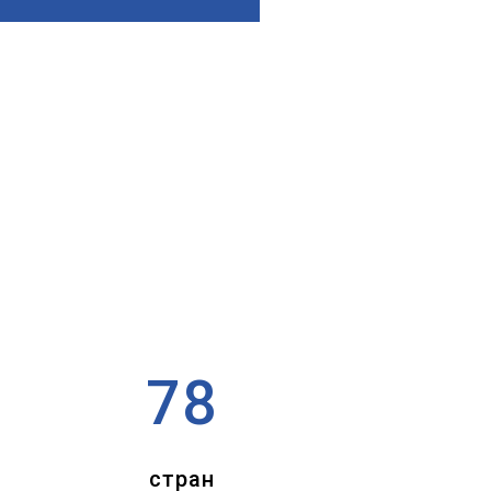
78
стран