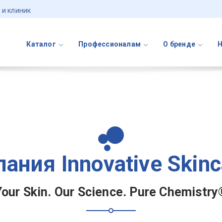
 и клиник
Каталог
Профессионалам
О бренде
ания Innovative Skin
Your Skin. Our Science. Pure Chemistry