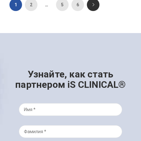
1
2
…
5
6
Узнайте, как стать
партнером iS CLINICAL®