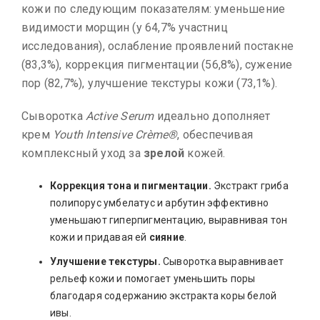
кожи по следующим показателям: уменьшение
видимости морщин (у 64,7% участниц
исследования), ослабление проявлений постакне
(83,3%), коррекция пигментации (56,8%), сужение
пор (82,7%), улучшение текстуры кожи (73,1%).
Сыворотка
Active Serum
идеально дополняет
крем
Youth Intensive Crème®
, обеспечивая
комплексный уход за
зрелой
кожей.
Коррекция тона и пигментации.
Экстракт гриба
полипорус умбелатус и арбутин эффективно
уменьшают гиперпигментацию, выравнивая тон
кожи и придавая ей
сияние
.
Улучшение текстуры.
Сыворотка выравнивает
рельеф кожи и помогает уменьшить поры
благодаря содержанию экстракта коры белой
ивы.