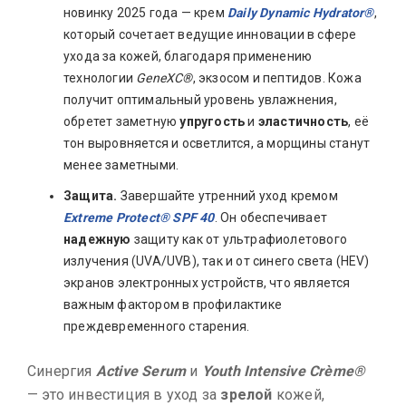
новинку 2025 года — крем
Daily Dynamic Hydrator®
,
который сочетает ведущие инновации в сфере
ухода за кожей, благодаря применению
технологии
GeneXC®
, экзосом и пептидов. Кожа
получит оптимальный уровень увлажнения,
обретет заметную
упругость
и
эластичность
, её
тон выровняется и осветлится, а морщины станут
менее заметными.
Защита.
Завершайте утренний уход кремом
Extreme Protect® SPF 40
. Он обеспечивает
надежную
защиту как от ультрафиолетового
излучения (UVA/UVB), так и от синего света (HEV)
экранов электронных устройств, что является
важным фактором в профилактике
преждевременного старения.
Синергия
Active Serum
и
Youth Intensive Crème®
— это инвестиция в уход за
зрелой
кожей,