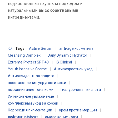
подкрепленная научным подходом и
натуральными
высокоактивными
ингредиентами.
Tags:
Active Serum
anti-age косметика
Cleansing Complex
Daily Dynamic Hydrator
Extreme Protect SPF 40
iS Clinical
Youth Intensive Creme
Антивозрастной уход
Антиоксидантная защита
восстановление упругости кожи
выравнивание тона кожи
Гиалуроновая кислота
Интенсивное увлажнение
комплексный уход за кожей
Коррекция пигментации
крем против морщин
лифтинг-эффект
омоложение кожи