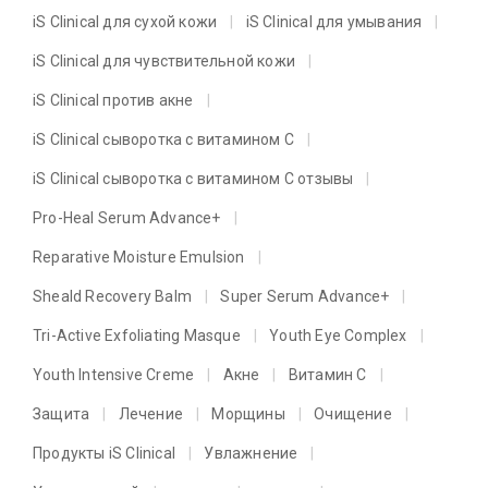
iS Clinical для сухой кожи
iS Clinical для умывания
iS Clinical для чувствительной кожи
iS Clinical против акне
iS Clinical сыворотка с витамином C
iS Clinical сыворотка с витамином C отзывы
Pro-Heal Serum Advance+
Reparative Moisture Emulsion
Sheald Recovery Balm
Super Serum Advance+
Tri-Active Exfoliating Masque
Youth Eye Complex
Youth Intensive Creme
Акне
Витамин C
Защита
Лечение
Морщины
Очищение
Продукты iS Clinical
Увлажнение