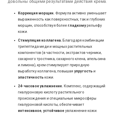
довольны общими результатами действия крема.
Коррекция морщин.
Формула активно уменьшает
выраженность как поверхностных, так и глубоких
морщин, способствуя более
гладкому
рельефу
кожи.
Стимуляция коллагена.
Благодаря комбинации
трипептида меди и мощных растительных
компонентов (в частности, экстрактов черники,
сахарного тростника, сахарного клена, апельсина
и лимона), крем стимулирует природную
выработку коллагена, повышая
упругость
и
эластичность
кожи.
24-часовое увлажнение.
Комплекс, содержащий
гиалуроновую кислоту растительного
происхождения и специальные микросферы
гиалуроновой кислоты, обеспечивает
интенсивное
,
устойчивое
увлажнение кожи.