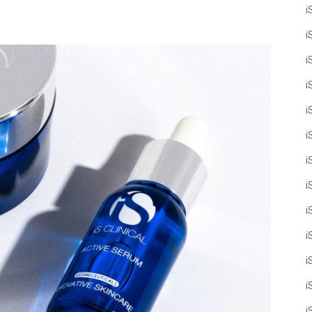
i
i
i
i
i
i
i
i
i
i
i
i
i