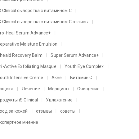
S Clinical сыворотка с витамином C
S Clinical сыворотка с витамином C отзывы
ro-Heal Serum Advance+
eparative Moisture Emulsion
heald Recovery Balm
Super Serum Advance+
ri-Active Exfoliating Masque
Youth Eye Complex
outh Intensive Creme
Акне
Витамин C
ащита
Лечение
Морщины
Очищение
родукты iS Clinical
Увлажнение
ход за кожей
отзывы
советы
кспертное мнение