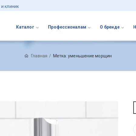
 и клиник
Каталог
Профессионалам
О бренде
Главная
Метка:
уменьшение морщин