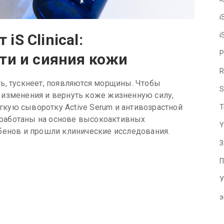
i
S Clinical:
i
P
ти и сияния кожи
R
ь, тускнеет, появляются морщины. Чтобы
S
 изменения и вернуть коже жизненную силу,
егкую сыворотку Active Serum и антивозрастной
T
азработаны на основе высокоактивных
Y
бенов и прошли клинические исследования.
З
П
У
э