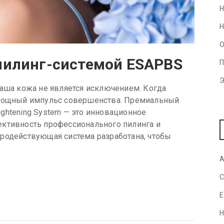
Н
Н
О
 пилинг-системой ESAPBS
П
Э
наша кожа не является исключением. Когда
 мощный импульс совершенства. Премиальный
 Brightening System — это инновационное
ективность профессионального пилинга и
родействующая система разработана, чтобы
A
C
E
H