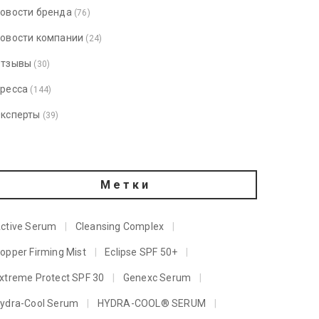
овости бренда
(76)
овости компании
(24)
тзывы
(30)
ресса
(144)
ксперты
(39)
Метки
ctive Serum
Cleansing Complex
opper Firming Mist
Eclipse SPF 50+
xtreme Protect SPF 30
Genexc Serum
ydra-Cool Serum
HYDRA-COOL® SERUM