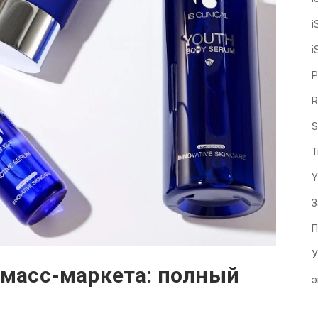
i
i
P
R
S
T
Y
З
П
У
е масс-маркета: полный
э