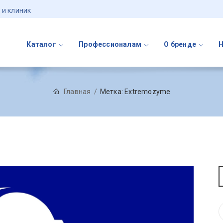
 и клиник
Каталог
Профессионалам
О бренде
Главная
Метка:
Extremozyme