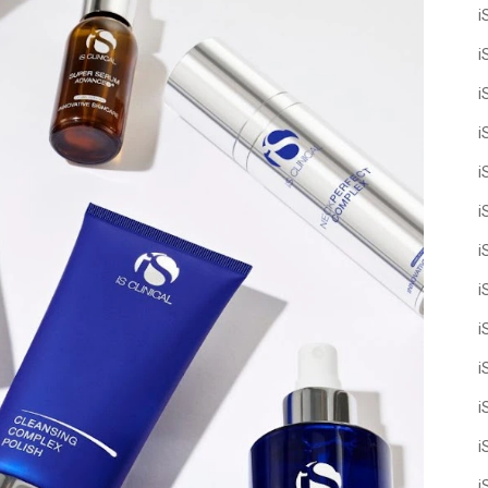
i
i
i
i
i
i
i
i
i
i
i
i
i