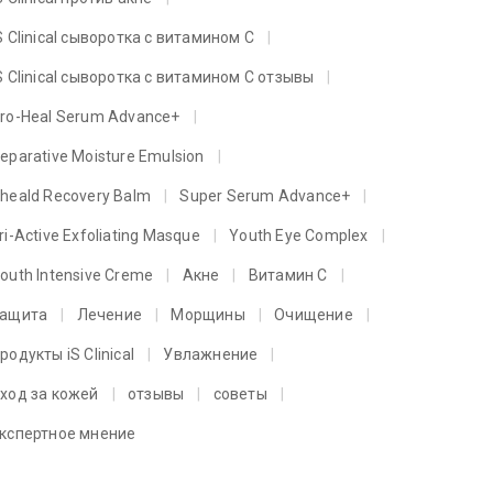
S Clinical сыворотка с витамином C
S Clinical сыворотка с витамином C отзывы
ro-Heal Serum Advance+
eparative Moisture Emulsion
heald Recovery Balm
Super Serum Advance+
ri-Active Exfoliating Masque
Youth Eye Complex
outh Intensive Creme
Акне
Витамин C
ащита
Лечение
Морщины
Очищение
родукты iS Clinical
Увлажнение
ход за кожей
отзывы
советы
кспертное мнение