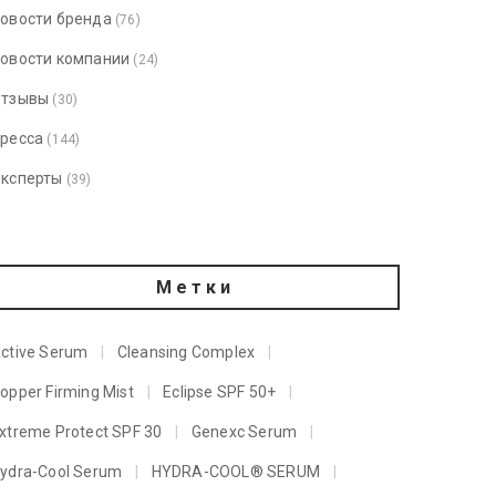
овости бренда
(76)
овости компании
(24)
тзывы
(30)
ресса
(144)
ксперты
(39)
Метки
ctive Serum
Cleansing Complex
opper Firming Mist
Eclipse SPF 50+
xtreme Protect SPF 30
Genexc Serum
ydra-Cool Serum
HYDRA-COOL® SERUM