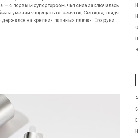
а — с первым супергероем, чья сила заключалась
Н
ви и умении защищать от невзгод. Сегодня, глядя
Н
 держался на крепких папиных плечах. Его руки
О
П
Э
A
C
E
H