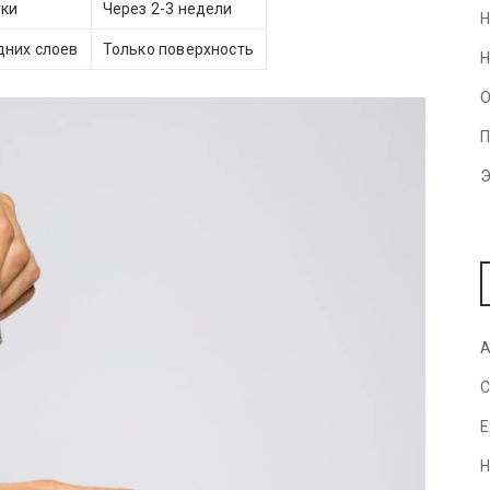
тки
Через 2-3 недели
Н
дних слоев
Только поверхность
Н
О
П
Э
A
C
E
H