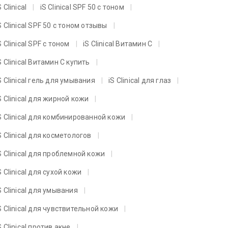
S Clinical
iS Clinical SPF 50 с тоном
S Clinical SPF 50 с тоном отзывы
S Clinical SPF с тоном
iS Clinical Витамин C
S Clinical Витамин C купить
S Clinical гель для умывания
iS Clinical для глаз
S Clinical для жирной кожи
S Clinical для комбинированной кожи
S Clinical для косметологов
S Clinical для проблемной кожи
S Clinical для сухой кожи
S Clinical для умывания
S Clinical для чувствительной кожи
S Clinical против акне