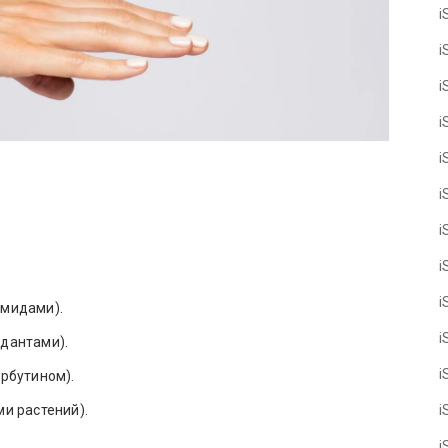
i
i
i
i
i
i
i
i
i
амидами).
i
дантами).
i
рбутином).
i
и растений).
i