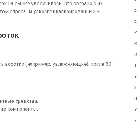
ок на рынке увеличилось. Это связано с их
i
том спроса на узкоспециализированные и
i
P
роток
R
S
сыворотки (например, увлажняющие), после 30 —
T
Y
З
П
итные средства.
щие компоненты.
У
э