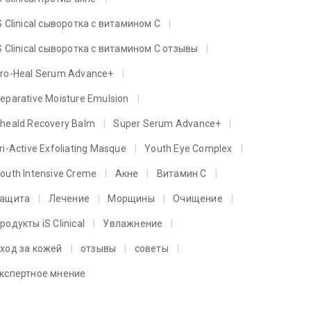
S Clinical сыворотка с витамином C
S Clinical сыворотка с витамином C отзывы
ro-Heal Serum Advance+
eparative Moisture Emulsion
heald Recovery Balm
Super Serum Advance+
ri-Active Exfoliating Masque
Youth Eye Complex
outh Intensive Creme
Акне
Витамин C
ащита
Лечение
Морщины
Очищение
родукты iS Clinical
Увлажнение
ход за кожей
отзывы
советы
кспертное мнение