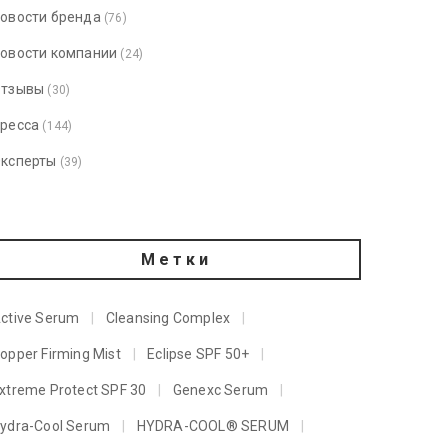
овости бренда
(76)
овости компании
(24)
тзывы
(30)
ресса
(144)
ксперты
(39)
Метки
ctive Serum
Cleansing Complex
opper Firming Mist
Eclipse SPF 50+
xtreme Protect SPF 30
Genexc Serum
ydra-Cool Serum
HYDRA-COOL® SERUM