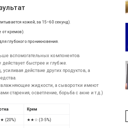
зультат
итывается кожей, за 15–60 секунд).
 от кремов).
ля глубокого проникновения.
ьше вспомогательных компонентов
 действует быстрее и глубже.
 усиливая действие других продуктов, а
едства.
 увлажняющие жидкости, а сыворотки имеют
и старения, осветление, борьба с акне и т.д.)
отка
Крем
 (20%)
★★☆ (3-5%)