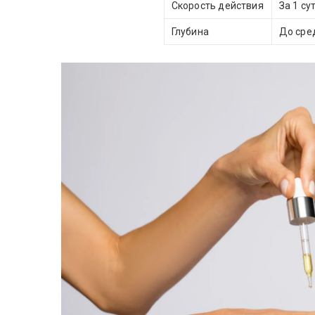
Скорость действия
За 1 су
Глубина
До сре