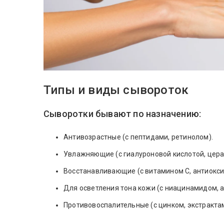
Типы и виды сывороток
Сыворотки бывают по назначению:
Антивозрастные (с пептидами, ретинолом).
Увлажняющие (с гиалуроновой кислотой, цер
Восстанавливающие (с витамином С, антиокси
Для осветления тона кожи (с ниацинамидом, а
Противовоспалительные (с цинком, экстрактам