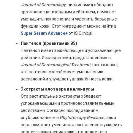
Journal of Dermatology
, ниацинамид обладает
противовоспалительным действием, помогает
уменьшить покраснение и укрепить барьерные
функции кожи. Этот ингредиент можно найти в
Super Serum Advance+
от iS Clinical.
Пантенол (провитамин B5)
Пантенол имеет заживляющее и успокаивающее
действие. Исследования, представленные в
Journal of Dermatological Treatment
, показывают,
что пантенол способствует уменьшению
воспалений и улучшает увлажнённость кожи.
Экстракты алоэ вера и календулы
Эти растительные экстракты обладают
успокаивающими и противовоспалительными
свойствами. Согласно исследованиям,
опубликованным в
Phytotherapy Research
, алоэ
вера помогает уменьшить воспаление и ускорить
процесс заживления кожи, что делает его