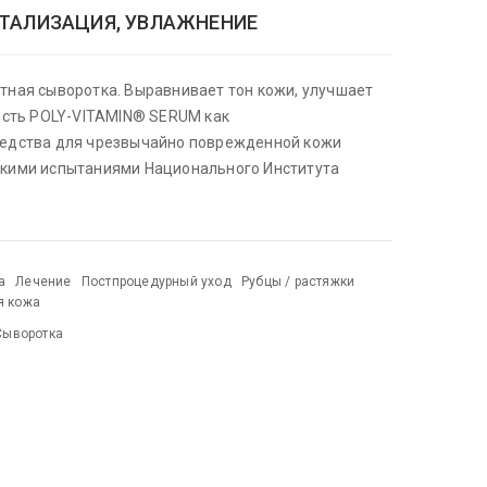
ИТАЛИЗАЦИЯ, УВЛАЖНЕНИЕ
ная сыворотка. Выравнивает тон кожи, улучшает
ость POLY-VITAMIN® SERUM как
едства для чрезвычайно поврежденной кожи
кими испытаниями Национального Института
а
Лечение
Постпроцедурный уход
Рубцы / растяжки
я кожа
Сыворотка