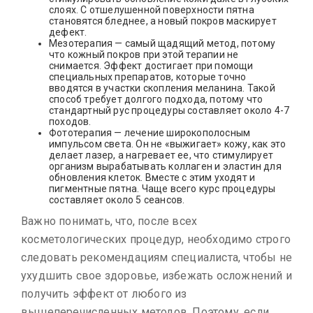
слоях. С отшелушенной поверхности пятна
становятся бледнее, а новый покров маскирует
дефект.
Мезотерапия — самый щадящий метод, потому
что кожный покров при этой терапии не
снимается. Эффект достигает при помощи
специальных препаратов, которые точно
вводятся в участки скопления меланина. Такой
способ требует долгого подхода, потому что
стандартный рус процедуры составляет около 4-7
походов.
Фототерапия — лечение широкополосным
импульсом света. Он не «выжигает» кожу, как это
делает лазер, а нагревает ее, что стимулирует
организм вырабатывать коллаген и эластин для
обновления клеток. Вместе с этим уходят и
пигментные пятна. Чаще всего курс процедуры
составляет около 5 сеансов.
Важно понимать, что, после всех
косметологических процедур, необходимо строго
следовать рекомендациям специалиста, чтобы не
ухудшить свое здоровье, избежать осложнений и
получить эффект от любого из
вышеперечисленных методов. Поэтому, если