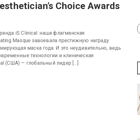
esthetician’s Choice Awards
енда iS Clinical: наша флагманская
iating Masque завоевала престижную награду
олиирующая маска года. И это неудивительно, ведь
 современные технологии и клиническая
ical (США) — глобальный лидер […]