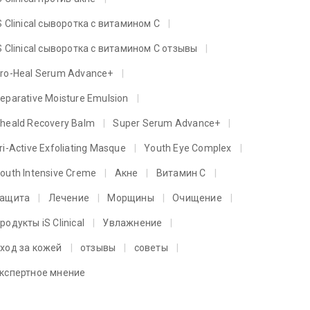
S Clinical сыворотка с витамином C
S Clinical сыворотка с витамином C отзывы
ro-Heal Serum Advance+
eparative Moisture Emulsion
heald Recovery Balm
Super Serum Advance+
ri-Active Exfoliating Masque
Youth Eye Complex
outh Intensive Creme
Акне
Витамин C
ащита
Лечение
Морщины
Очищение
родукты iS Clinical
Увлажнение
ход за кожей
отзывы
советы
кспертное мнение