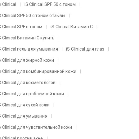
S Clinical
iS Clinical SPF 50 с тоном
S Clinical SPF 50 с тоном отзывы
S Clinical SPF с тоном
iS Clinical Витамин C
S Clinical Витамин C купить
S Clinical гель для умывания
iS Clinical для глаз
S Clinical для жирной кожи
S Clinical для комбинированной кожи
S Clinical для косметологов
S Clinical для проблемной кожи
S Clinical для сухой кожи
S Clinical для умывания
S Clinical для чувствительной кожи
S Clinical против акне