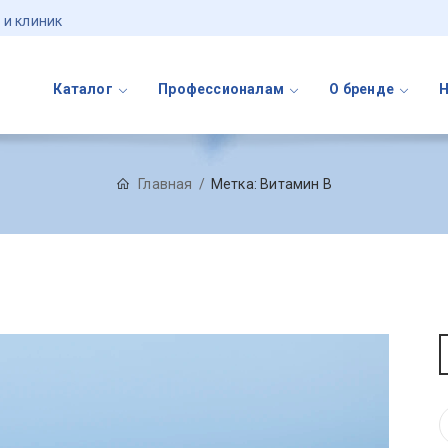
 и клиник
Каталог
Профессионалам
О бренде
Главная
Метка:
Витамин B