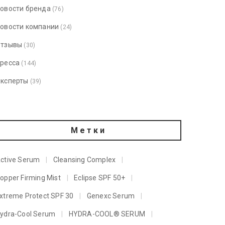
овости бренда
(76)
овости компании
(24)
тзывы
(30)
ресса
(144)
ксперты
(39)
Метки
ctive Serum
Cleansing Complex
opper Firming Mist
Eclipse SPF 50+
xtreme Protect SPF 30
Genexc Serum
ydra-Cool Serum
HYDRA-COOL® SERUM