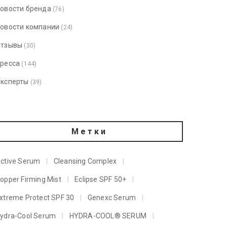
овости бренда
(76)
овости компании
(24)
тзывы
(30)
ресса
(144)
ксперты
(39)
Метки
ctive Serum
Cleansing Complex
opper Firming Mist
Eclipse SPF 50+
xtreme Protect SPF 30
Genexc Serum
ydra-Cool Serum
HYDRA-COOL® SERUM