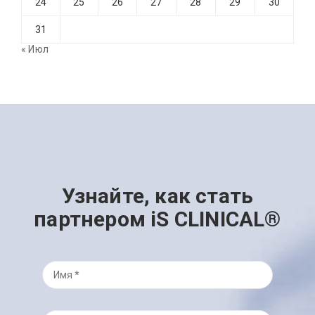
24
25
26
27
28
29
30
31
« Июл
Узнайте, как стать
партнером iS CLINICAL®