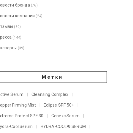
овости бренда
(76)
овости компании
(24)
тзывы
(30)
ресса
(144)
ксперты
(39)
Метки
ctive Serum
Cleansing Complex
opper Firming Mist
Eclipse SPF 50+
xtreme Protect SPF 30
Genexc Serum
ydra-Cool Serum
HYDRA-COOL® SERUM