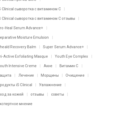
S Clinical сыворотка с витамином C
S Clinical сыворотка с витамином C отзывы
ro-Heal Serum Advance+
eparative Moisture Emulsion
heald Recovery Balm
Super Serum Advance+
ri-Active Exfoliating Masque
Youth Eye Complex
outh Intensive Creme
Акне
Витамин C
ащита
Лечение
Морщины
Очищение
родукты iS Clinical
Увлажнение
ход за кожей
отзывы
советы
кспертное мнение