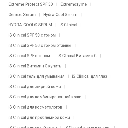
Extreme Protect SPF 30
Extremozyme
Genexc Serum
Hydra-Cool Serum
HYDRA-COOL® SERUM
iS Clinical
iS Clinical SPF 50 с тоном
iS Clinical SPF 50 с тоном отзывы
iS Clinical SPF с тоном
iS Clinical Витамин C
iS Clinical Витамин C купить
iS Clinical гель для умывания
iS Clinical для глаз
iS Clinical для жирной кожи
iS Clinical для комбинированной кожи
iS Clinical для косметологов
iS Clinical для проблемной кожи
iS Clinical для сухой кожи
iS Clinical для умывания