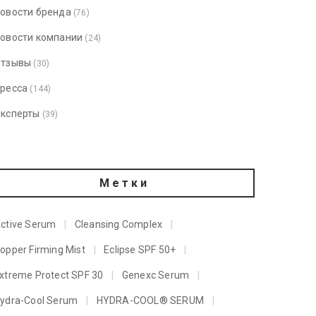
овости бренда
(76)
овости компании
(24)
тзывы
(30)
ресса
(144)
ксперты
(39)
Метки
ctive Serum
Cleansing Complex
opper Firming Mist
Eclipse SPF 50+
xtreme Protect SPF 30
Genexc Serum
ydra-Cool Serum
HYDRA-COOL® SERUM