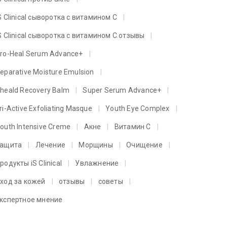
S Clinical сыворотка с витамином C
S Clinical сыворотка с витамином C отзывы
ro-Heal Serum Advance+
eparative Moisture Emulsion
heald Recovery Balm
Super Serum Advance+
ri-Active Exfoliating Masque
Youth Eye Complex
outh Intensive Creme
Акне
Витамин C
ащита
Лечение
Морщины
Очищение
родукты iS Clinical
Увлажнение
ход за кожей
отзывы
советы
кспертное мнение