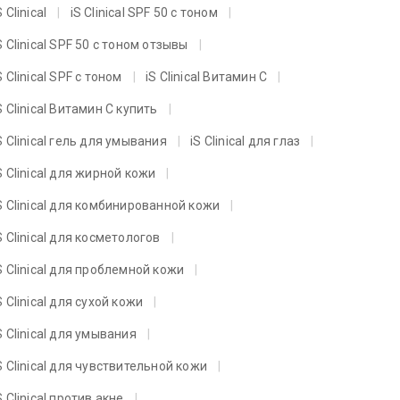
S Clinical
iS Clinical SPF 50 с тоном
S Clinical SPF 50 с тоном отзывы
S Clinical SPF с тоном
iS Clinical Витамин C
S Clinical Витамин C купить
S Clinical гель для умывания
iS Clinical для глаз
S Clinical для жирной кожи
S Clinical для комбинированной кожи
S Clinical для косметологов
S Clinical для проблемной кожи
S Clinical для сухой кожи
S Clinical для умывания
S Clinical для чувствительной кожи
S Clinical против акне