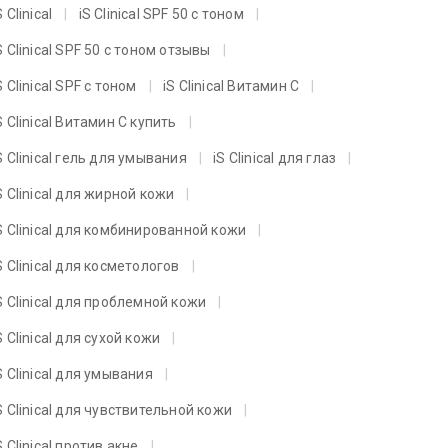
S Clinical
iS Clinical SPF 50 с тоном
S Clinical SPF 50 с тоном отзывы
S Clinical SPF с тоном
iS Clinical Витамин C
S Clinical Витамин C купить
S Clinical гель для умывания
iS Clinical для глаз
S Clinical для жирной кожи
S Clinical для комбинированной кожи
S Clinical для косметологов
S Clinical для проблемной кожи
S Clinical для сухой кожи
S Clinical для умывания
S Clinical для чувствительной кожи
S Clinical против акне