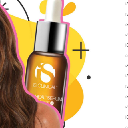
i
i
i
i
i
i
i
i
i
i
i
i
i