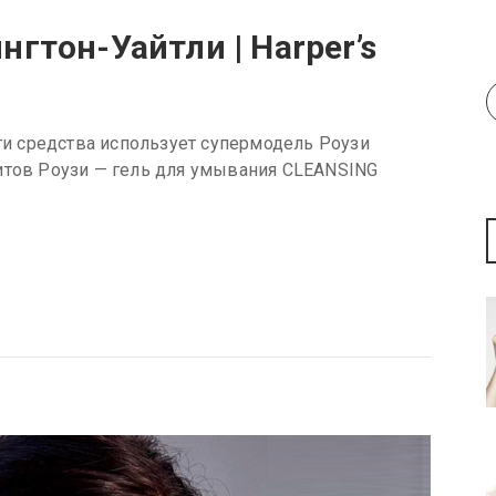
гтон-Уайтли | Harper’s
юти средства использует супермодель Роузи
итов Роузи — гель для умывания CLEANSING