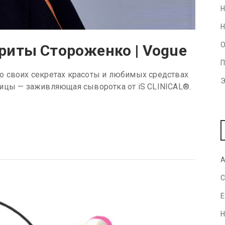
Н
Н
О
риты Стороженко | Vogue
П
о своих секретах красоты и любимых средствах
Э
вицы — заживляющая сыворотка от iS CLINICAL®.
A
C
E
H