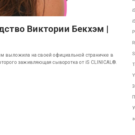
i
i
ство Виктории Бекхэм |
P
R
S
эм выложила на своей официальной страничке в
оторого заживляющая сыворотка от iS CLINICAL®.
T
Y
З
П
У
э