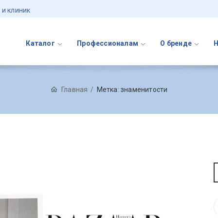
 и клиник
Каталог
Профессионалам
О бренде
Главная
Метка:
знаменитости