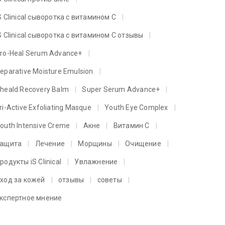
S Clinical сыворотка с витамином C
S Clinical сыворотка с витамином C отзывы
ro-Heal Serum Advance+
eparative Moisture Emulsion
heald Recovery Balm
Super Serum Advance+
ri-Active Exfoliating Masque
Youth Eye Complex
outh Intensive Creme
Акне
Витамин C
ащита
Лечение
Морщины
Очищение
родукты iS Clinical
Увлажнение
ход за кожей
отзывы
советы
кспертное мнение