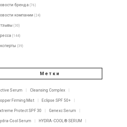
овости бренда
(76)
овости компании
(24)
тзывы
(30)
ресса
(144)
ксперты
(39)
Метки
ctive Serum
Cleansing Complex
opper Firming Mist
Eclipse SPF 50+
xtreme Protect SPF 30
Genexc Serum
ydra-Cool Serum
HYDRA-COOL® SERUM