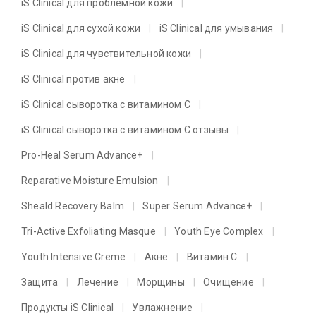
iS Clinical для проблемной кожи
iS Clinical для сухой кожи
iS Clinical для умывания
iS Clinical для чувствительной кожи
iS Clinical против акне
iS Clinical сыворотка с витамином C
iS Clinical сыворотка с витамином C отзывы
Pro-Heal Serum Advance+
Reparative Moisture Emulsion
Sheald Recovery Balm
Super Serum Advance+
Tri-Active Exfoliating Masque
Youth Eye Complex
Youth Intensive Creme
Акне
Витамин C
Защита
Лечение
Морщины
Очищение
Продукты iS Clinical
Увлажнение