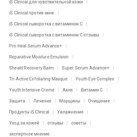
iS Clinical для чувствительной кожи
iS Clinical против акне
iS Clinical сыворотка с витамином C
iS Clinical сыворотка с витамином C отзывы
Pro-Heal Serum Advance+
Reparative Moisture Emulsion
Sheald Recovery Balm
Super Serum Advance+
Tri-Active Exfoliating Masque
Youth Eye Complex
Youth Intensive Creme
Акне
Витамин C
Защита
Лечение
Морщины
Очищение
Продукты iS Clinical
Увлажнение
Уход за кожей
отзывы
советы
экспертное мнение