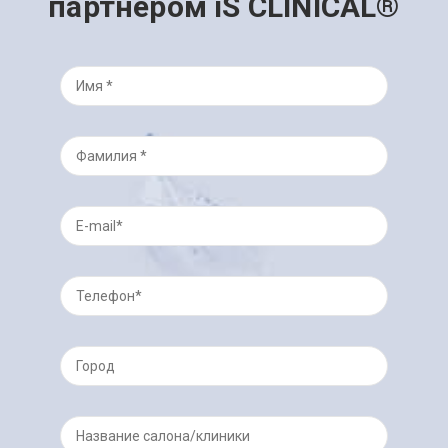
партнером iS CLINICAL®