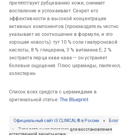
препятствует рубцеванию кожи, снимает
воспаление и успокаивает. Секрет его
эффективности в высокой концентрации
активных компонентов (производитель честно
указывает их соотношение в формуле, и это
хорошая новость): тут 10 % соли гиалуроновой
кислоты, 8 % глицерина, 3 % витамина Е, 2 %
экстракта перца кава-кава — он устраняет
болевые ощущения. Плюс церамиды, пантенол,
холестерин.
Список всех средств с церамидами в
оригинальной статье:
The Blueprint
Официальный сайт iS CLINICAL® в России
»
Блог
»
7 средств с церамидами для восстановления
естественной защиты кожи