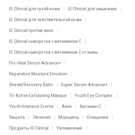
iS Clinical для сухой кожи
iS Clinical для умывания
iS Clinical для чувствительной кожи
iS Clinical против акне
iS Clinical сыворотка с витамином C
iS Clinical сыворотка с витамином C отзывы
Pro-Heal Serum Advance+
Reparative Moisture Emulsion
Sheald Recovery Balm
Super Serum Advance+
Tri-Active Exfoliating Masque
Youth Eye Complex
Youth Intensive Creme
Акне
Витамин C
Защита
Лечение
Морщины
Очищение
Продукты iS Clinical
Увлажнение