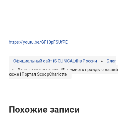
https://youtu.be/GF10pFSUfPE
Официальный сайт iS CLINICAL® в России
»
Блог
»
Уход за лицом после 40: немного правды о вашей
коже | Портал ScoopCharlotte
Похожие записи