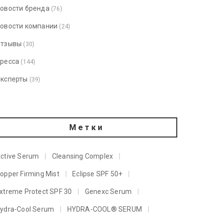
овости бренда
(76)
овости компании
(24)
тзывы
(30)
ресса
(144)
ксперты
(39)
Метки
ctive Serum
Cleansing Complex
opper Firming Mist
Eclipse SPF 50+
xtreme Protect SPF 30
Genexc Serum
ydra-Cool Serum
HYDRA-COOL® SERUM