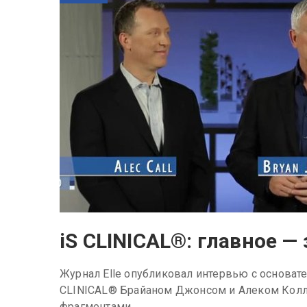
iS CLINICAL®: главное —
Журнал Elle опубликовал интервью с основат
CLINICAL® Брайаном Джонсом и Алеком Колл
фрагментами.