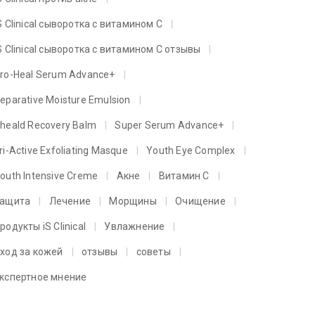
S Clinical сыворотка с витамином C
S Clinical сыворотка с витамином C отзывы
ro-Heal Serum Advance+
eparative Moisture Emulsion
heald Recovery Balm
Super Serum Advance+
ri-Active Exfoliating Masque
Youth Eye Complex
outh Intensive Creme
Акне
Витамин C
ащита
Лечение
Морщины
Очищение
родукты iS Clinical
Увлажнение
ход за кожей
отзывы
советы
кспертное мнение