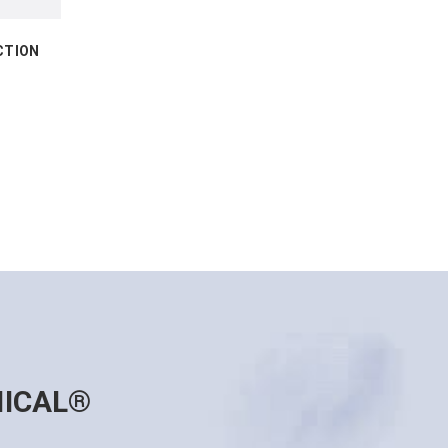
CTION
NICAL®